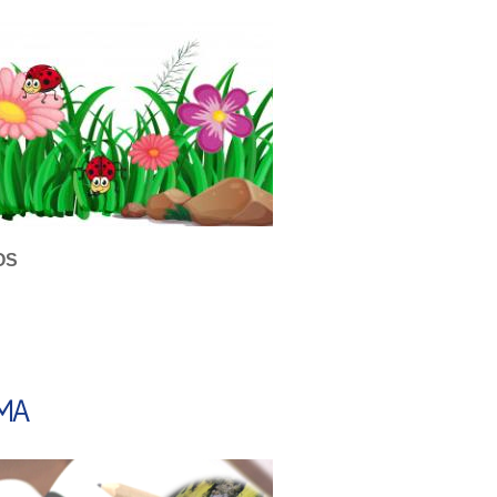
OS
TU FUTURO
LMA