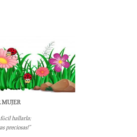
R MUJER
ácil hallarla;
as preciosas!”