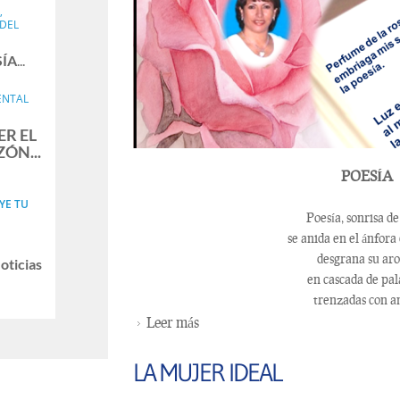
,
DEL
ÍA
...
ENTAL
R EL
ÓN...
POESÍA
YE TU
Poesía, sonrisa de
se anida en el ánfora
desgrana su ar
oticias
en cascada de pal
trenzadas con a
Leer más
sobre LA POESÍA, EMBRUJO 
LA MUJER IDEAL