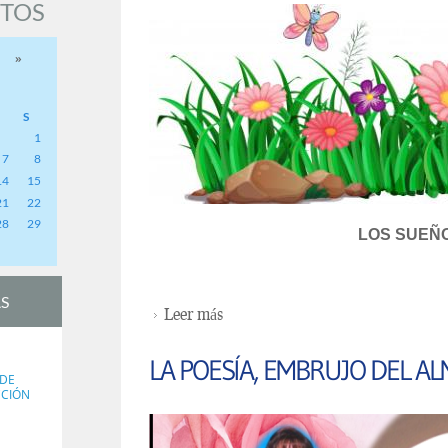
NTOS
»
S
1
7
8
14
15
21
22
28
29
LOS SUEÑ
S
Leer más
sobre SUEÑA Y CONSTRUYE 
LA POESÍA, EMBRUJO DEL A
 DE
CCIÓN