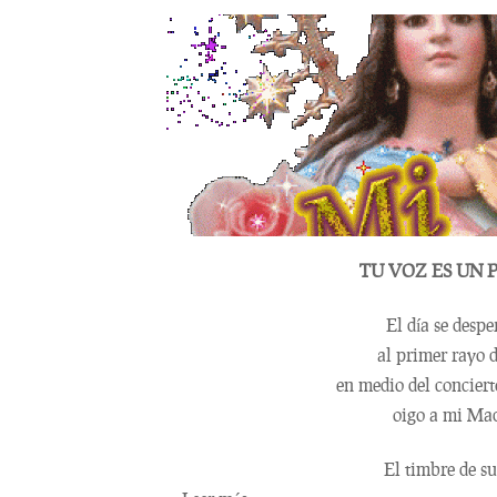
TU VOZ ES UN
El día se despe
al primer rayo d
en medio del concier
oigo a mi Mad
El timbre de s