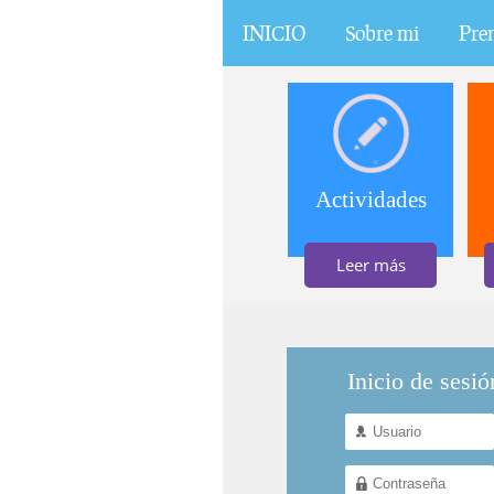
INICIO
Sobre mi
Pre
Actividades
Leer más
Inicio de sesió
Nombre de usuario
*
Contraseña
*