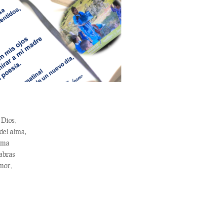
 Dios,
 del alma,
oma
abras
mor,
DEL ALMA