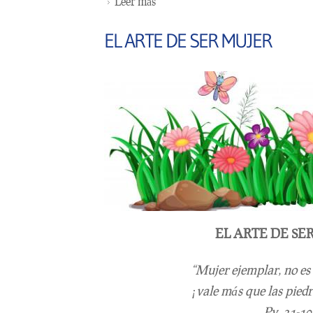
Leer más
sobre LA MUJER IDEAL
EL ARTE DE SER MUJER
EL ARTE DE SE
“Mujer ejemplar, no es f
¡vale más que las piedr
Pv. 31-10