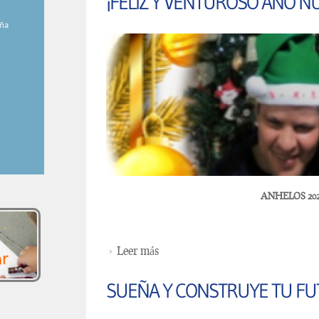
¡FELIZ Y VENTUROSO AÑO N
eña
ANHELOS 20
Leer más
sobre ¡FELIZ Y VENTUROSO 
SUEÑA Y CONSTRUYE TU F