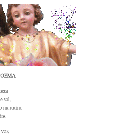
 POEMA
reza
e sol,
to matutino
re.
u voz