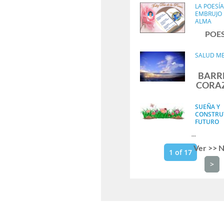
LA POESÍA
EMBRUJO 
ALMA
POES
SALUD M
BARRE
CORAZ
SUEÑA Y
CONSTRU
FUTURO
...
Ver >> N
1 of 17
>