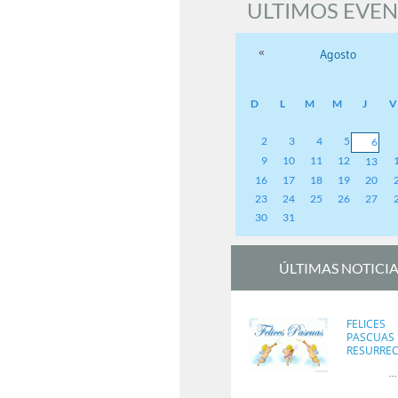
ULTIMOS EVE
«
Agosto
D
L
M
M
J
V
2
3
4
5
6
9
10
11
12
13
16
17
18
19
20
23
24
25
26
27
30
31
ÚLTIMAS NOTICIA
FELICES
PASCUAS
RESURRE
...