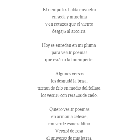
El tiempo los había envuelto
en seda y muselina
y en retazos que el viento
desgajó al arcoíris.
Hoy se enredan en mi pluma
para vestir poemas
que están a la intemperie.
Algunos versos
los desnudó la brisa,
tiritan de frío en medio del follaje,
los vestiré con retazos de cielo.
Quiero vestir poemas
en armonía celeste,
con verde esmeraldino.
Vestiré de rosa
el universo de mis letras,