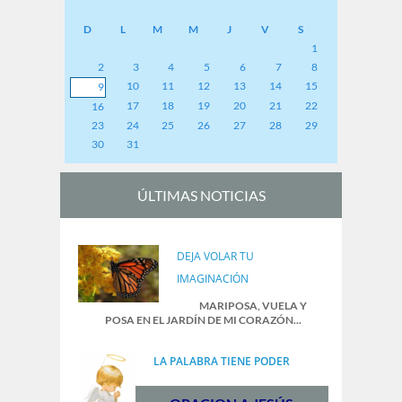
D
L
M
M
J
V
S
1
2
3
4
5
6
7
8
10
11
12
13
14
15
9
17
18
19
20
21
22
16
23
24
25
26
27
28
29
30
31
ÚLTIMAS NOTICIAS
DEJA VOLAR TU
IMAGINACIÓN
MARIPOSA, VUELA Y
POSA EN EL JARDÍN DE MI CORAZÓN...
LA PALABRA TIENE PODER